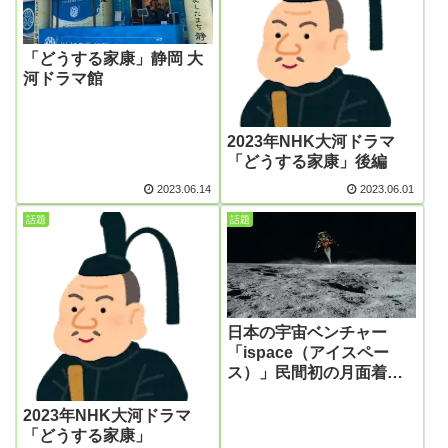
「どうする家康」静岡 大
河ドラマ館
2023年NHK大河ドラマ
「どうする家康」後編
2023.06.14
2023.06.01
話題
話題
日本の宇宙ベンチャー
「ispace（アイスペー
ス）」民間初の月面着陸
失敗・・・残念
2023年NHK大河ドラマ
「どうする家康」